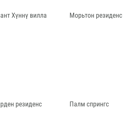
ант Хүннү вилла
Морьтон резиденс
арден резиденс
Палм спрингс