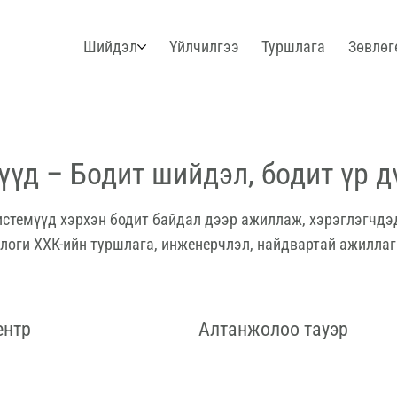
Шийдэл
Үйлчилгээ
Туршлага
Зөвлөг
үд – Бодит шийдэл, бодит үр д
системүүд хэрхэн бодит байдал дээр ажиллаж, хэрэглэгчдэ
ологи ХХК-ийн туршлага, инженерчлэл, найдвартай ажилл
ентр
Алтанжолоо тауэр