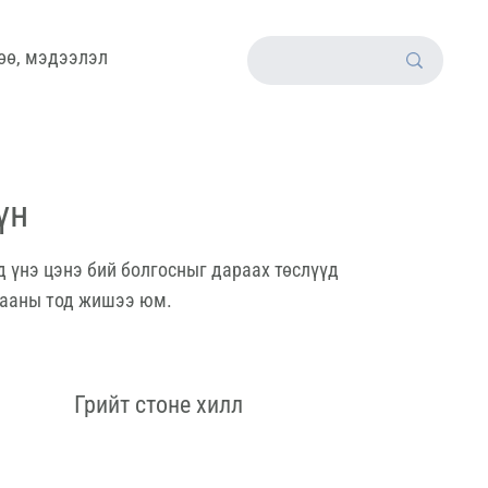
өө, мэдээлэл
үн
д үнэ цэнэ бий болгосныг дараах төслүүд
агааны тод жишээ юм.
Грийт стоне хилл