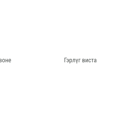
зоне
Гэрлүг виста