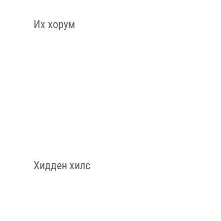
Их хорум
Хидден хилс