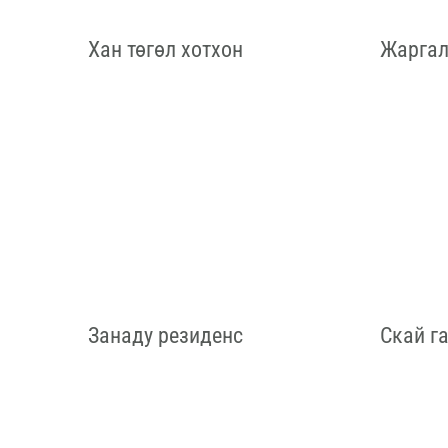
Хан төгөл хотхон
Жаргал
Занаду резиденс
Скай г