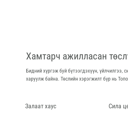
Хамтарч ажилласан төслү
Бидний хүргэж буй бүтээгдэхүүн, үйлчилгээ, 
харуулж байна. Төслийн хэрэгжилт бүр нь Топ
Залаат хаус
Сила ц