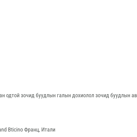
ан одтой зочид буудлын галын дохиолол зочид буудлын а
nd Bticino Франц, Итали