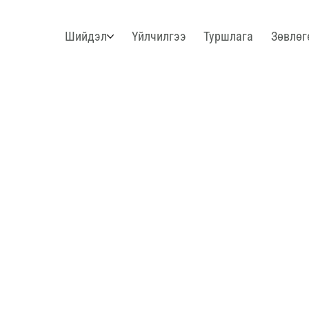
Шийдэл
Үйлчилгээ
Туршлага
Зөвлөг