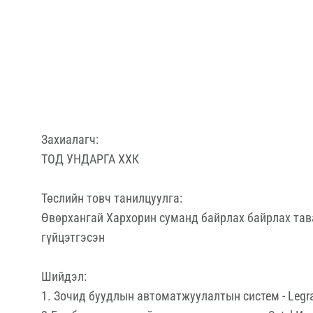
Захиалагч:
ТОД УНДАРГА ХХК
Төслийн товч танилцуулга:
Өвөрхангай Хархорин суманд байрлах байрлах тав
гүйцэтгэсэн
Шийдэл:
1. Зочид буудлын автоматжуулалтын систем - Legra