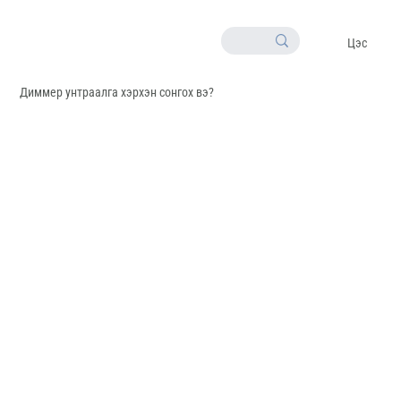
Цэс
Диммер унтраалга хэрхэн сонгох вэ?