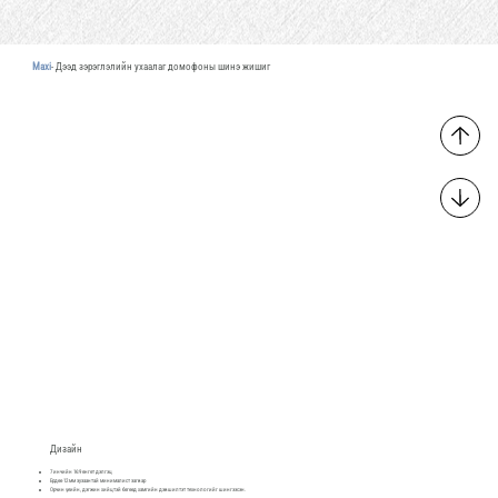
Maxi
- Дээд зэрэглэлийн ухаалаг домофоны шинэ жишиг
Дизайн
7 инчийн 16:9 өнгөт дэлгэц
Ердөө 12 мм зузаантай минималист загвар
Орчин үеийн, дэгжин хийцтэй бөгөөд хамгийн дэвшилтэт технологийг шингээсэн.