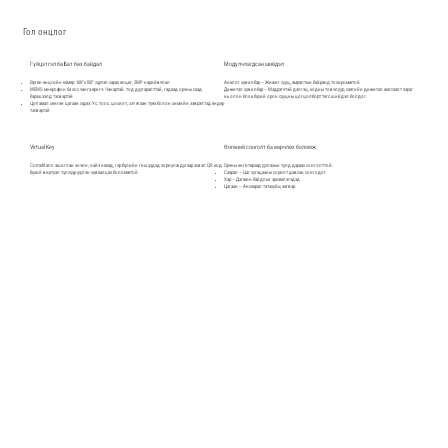
Гол онцлог
Гүйцэтгэл ба Бат бөх байдал
Модулчлагдсан шийдэл
Өргөн өнцгийн камер: 160°x100° хүртэл харах өнцөг, 2MP нарийвчлал
Аналог хувилбар – Жижиг сууц, амралтын байранд тохиромжтой
MEMS микрофон ба хос чанга яригч: Чанартай, тод дуугаралттай, гадаад орчны саад
Дижитал хувилбар – Мэдрэгчтэй дэлгэц, кодны товчлуур, хаягийн дижитал жагсаалт зэрэг
бэрхшээлд тэсвэртэй
нь олон блок бүхий орон сууцны цогцолборт төгс шийдэл болдог.
Цутгамал хөнгөн цагаан хүрээ: Ус, тоос, цохилт, хэт ягаан туяа болон химийн зэврэлтэд өндөр
тэсвэртэй
Virtual Key
Өнгөний сонголт ба өөрчлөх боломж
Comelit апп ашиглан зочин, найз нөхөд, гэр бүлийн гишүүдэд зориулж дугаар эсвэл QR код
Орчны өнгө төрхөд уусгахын тулд дараах сонголттой:
бүхий виртуал түлхүүр үүсгэн хуваалцах боломжтой.
Саарал – Цаг хугацааны сорилт давсан сонгодог
Хар – Дэгжин байдлыг эрхэмлэгчдэд
Цагаан – Анхаарал татахуйц загвар