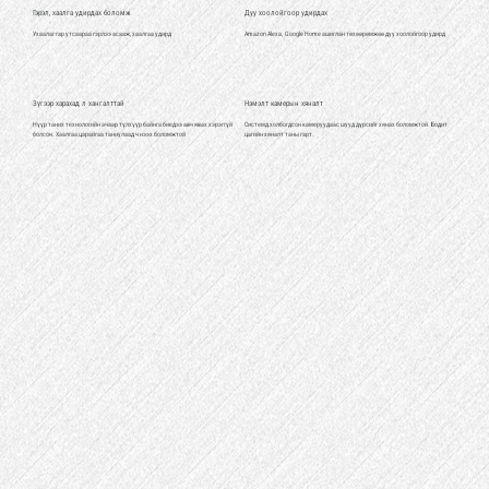
Гэрэл, хаалга удирдах боломж
Дуу хоолойгоор удирдах
Ухаалаг гар утсаараа гэрлээ асааж, хаалгаа удирд
Amazon Alexa, Google Home ашиглан төхөөрөмжөө дуу хоолойгоор удирд
Зүгээр харахад л хангалттай
Нэмэлт камерын хяналт
Нүүр таних технологийн ачаар түлхүүр байнга биедээ авч явах хэрэггүй
Системд холбогдсон камеруудаас шууд дүрсийг хянах боломжтой. Бодит
болсон. Хаалгаа царайгаа таниулаад ч нээх боломжтой
цагийн хяналт таны гарт.