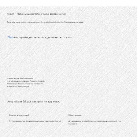
Comelit — Италийн дээд зэрэглэлийн ухаалаг домофон систем
Тансаг хийц, ухаалаг технологи, найдвартай хяналт. Энэ бүгдийг Comelit-ийн Ultra, Maxi, 7Top загваруудаас олж аваарай.
7Top
- Аюулгүй байдал, технологи, дизайны төгс хослол
Элегант загвар: Хар болон цагаан
7 инчийн мэдрэгчтэй дэлгэц: Ухаалаг интерфэйс
Wi-Fi холболт: Хаанаас ч хариулах боломжтой
Google Home, Alexa дэмждэг
Амар тайван байдал, тав тухыг нэг дор мэдэр
Хаанаас ч хариулаарай
Видео мессеж
Аппликейшн ашиглан дуудлагад гар утсаараа хариулах боломжтой
Дуудлагад хариу өгөөгүй бол зочны үлдээсэн видео мессежийг үзэх
боломжтой