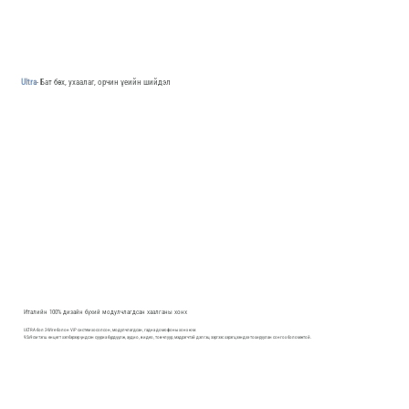
Ultra
- Бат бөх, ухаалаг, орчин үеийн шийдэл
Италийн 100% дизайн бүхий модулчлагдсан хаалганы хонх
ULTRA бол 2-Wire болон ViP систем хосолсон, модулчлагдсан, гадна домофоны хонх юм.
9.5x9 см тэгш өнцөгт хэлбэрээр үндсэн сууриа бүрдүүлж, аудио, видео, товчлуур, мэдрэгчтэй дэлгэц зэргээс хэрэгцээндээ тохируулан сонгох боломжтой.