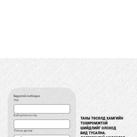
Бидэнтэй холбогдох
Нэр
Байгууллагын нэр
ТАНЫ ТӨСӨЛД ХАМГИЙН
ТАНЫ ТӨСӨЛД ХАМГИЙН
ТОХИРОМЖТОЙ
ТОХИРОМЖТОЙ
ШИЙДЛИЙГ О�ЛОХОД
ШИЙДЛИЙГ ОЛОХОД
Утасны дугаар
БИД ТУСАЛНА.
БИД ТУСАЛНА.