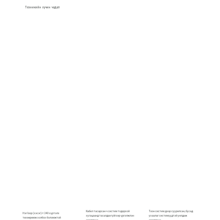
Техникийн хүчин чадал
Кабел тасарсан ч систем тодорхой
Тоон систем дээр суурилсан, бусад
Нэг loop (хэсэг)-т 240 хүртэлх
хугацаанд тасалдахгүйгээр үргэлжлэн
ухаалаг системүүдтэй уялдаж
төхөөрөмж холбох боломжтой
ажиллана
ажиллана