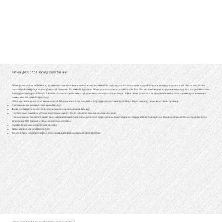
Галын дохиолол яагаад хэрэгтэй вэ?
Галын дохиолол нь таны амь нас, эд хөрөнгийг хамгаалах анхны хамгаалалтын систем юм. Гал гарах үед утаа болон халууныг шуурхай илрүүлж, анхааруулах дохио өгдөг. Энэ нь танд болон
таны хайртай хүмүүст цаг алдалгүй аюулгүй газар очих боломжийг бүрдүүлнэ. Галын дохиолол нь гал унтраах систем биш. Энэ нь галын аюулыг илрүүлж анхааруулдаг бол, гал унтраах систем
нь шууд унтраах үүрэгтэй байдаг. Хамгийн гол нь гал гарахыг мэдэлгүй удсанаар хор хохирол илүү их амсдаг. Харин галын дохиолол нь тэрхүү анхны мөчид таныг сэрэмжлүүлж, амжиж арга
хэмжээ авах боломжийг бүрдүүлдэг.
Олон хүн галын дохиоллыг зөвхөн онцгой байдлын шалгалтад тэнцэхийн тулд суурилуулдаг гэж боддог. Гэхдээ бодит нөхцөлд, галын аюул гарсан тэр мөчид:
Систем үнэн зөв анхааруулга өгч чадаж байна уу?
Бусад системүүдтэй холбогдож нэгдсэн мэдээллээр хангаж чадаж байна уу?
Тогтмол ажиллаж байна уу? гэсэн асуултуудын хариулт болох гүйцэтгэл сайн байх нь хамгийн чухал.
Тиймээс зөвхөн "байх ёстой учраас" биш, найдвартай ажилладаг галын дохиолол суурилуулах нь бодит эрсдэлийг бууруулах бодит шийдэл юм. Манай компанийн Монголд албан ёсоор
борлуулдаг INIM брэндийн галын дохиоллын систем нь:
Хуурамч дохио өгөх магадлал хамгийн бага,
Галын үед үнэн зөв анхааруулга өгдөг,
Монгол орны нөхцөлд тохирсон, олон улсад шалгарсан шийдлийг санал болгодог.