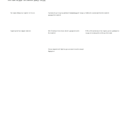
Inim хаяглагддаг системийн давуу талууд
Гал гарсан байршлыг нарийн тогтооно​
Сүлжээний доголдолд өртөөгүй төхөөрөмжүүдийг тусад нь
Кабелийн сүлжээ өргөтгөх боломжтой
удирдах боломжтой
Суурилуулалтын зардал хэмнэнэ
Inim Cloud ашиглан алсын хяналт, удирдлага хийх
IP, 4G, LoRa сүлжээ ашиглан гадагш дохио дамжуулна
боломжтой
(шууд гал командтай холбогдох боломж)
Ослын мэдээллийг бүртгэн дүн шинжилгээ хийх нөхцөл
бүрдүүлнэ