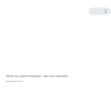
АЮУЛЫГ ЦАГ АЛДАЛГҮЙ МЭДЭЭЛНЭ – АМЬ НАСЫГ ХАМГААЛНА!
Зарлан мэдээллэх систем