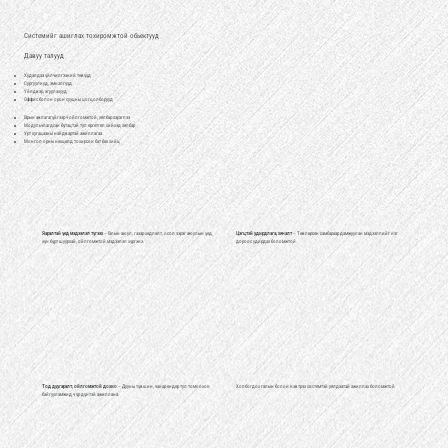
Системийг ашиглах тохиромжтой обьектууд
Давуу талууд
Худалдаа үйлчилгээний төвүүд
Сургуулиуд, эмнэлгүүд
Үйлдвэр, агуулахууд
Оффис болон орон сууцны цогцолборууд
Гарын авлагагүйгээр ч ойлгомжтой, хялбар хэрэглээ
Модульчлагдсан бүтэцтэй тул өргөтгөл хийхэд хялбар
Урт хугацааны найдвартай ажиллагаа
Монгол орны нөхцөлд тохирсон бат бөх хийц
Яаралтай үед мэдээлэл түгээх
– Галын аюул, газар хөдлөлт, осол зэрэг аюулын үед
Цэгцтэй удирдлага, хяналт
– Төвлөрсөн самбараар дамжуулан мэдээллийг нэг
хүн бүрт шуурхай, ойлгомжтой мэдээлэл хүргэнэ.
дороос удирдах боломжтой.
Тод дуугаралт, ойлгомжтой дохио
– Дууны түвшин, чанар өндөр тул томоохон
Холбогдох галын болон нэвтрэх системтэй уялдаатай ажиллах боломжтой
байгууламжид ч үр дүнтэй ажиллана.