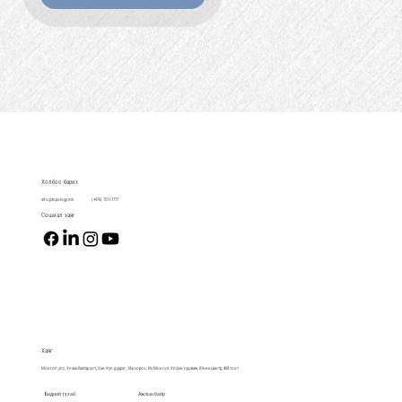
Холбоо барих
info@topology.mn
(+976) 7511-7777
Сошиал хаяг
Хаяг
Монгол улс, Улаанбаатар хот, Хан-Уул дүүрэг, 18-р хороо, Их Монгол Улсын гудамж, Юник Центр, 408 тоот
Ажлын байр
Бидний тухай