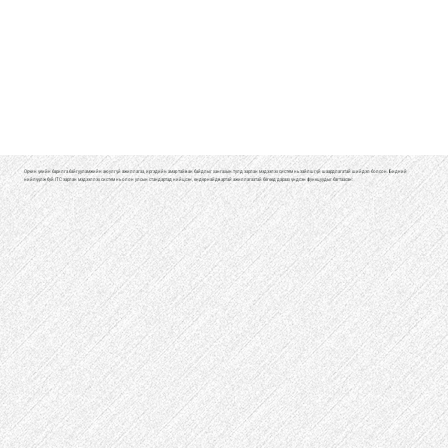
Орчин үеийн барилга байгууламжийн аюулгүй ажиллагаа, иргэдийн амар тайван байдлыг хангахын тулд зарлан мэдээлэх систем нь зайлшгүй шаардлагатай шийдэл болсон. Бидний
нийлүүлж буй ITC зарлан мэдээллэх систем нь олон улсын стандартад нийцсэн, өндөр найдвартай ажиллагаатай бөгөөд дараах үндсэн функцуудыг багтаасан: