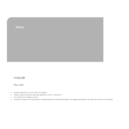
White
Living Light
Илүү гэрэлт
3 төрлийн механизийн сонголт (цагаан, тек, антрацит)
4 төрлийн хүрээний загвар (Air(эйр), дугуй, дөрвөлжин, ливинг интернэйшнл )
Тоо томошгүй олон хүрээний зохицол
Чанар болон загварыг төгс хослуулж чадсан энэхүү бүтээгдэхүүний тусламжтайгаар та өөрийн гэсэн өвөрмөц, давтагдашгүй, тав тухтай орчныг бий болгох боломжтой.