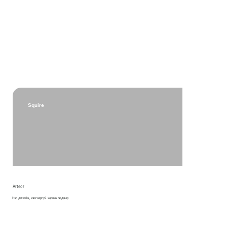
Squire
Arteor
Нэг дизайн, хязгааргүй хөрвөх чадвар