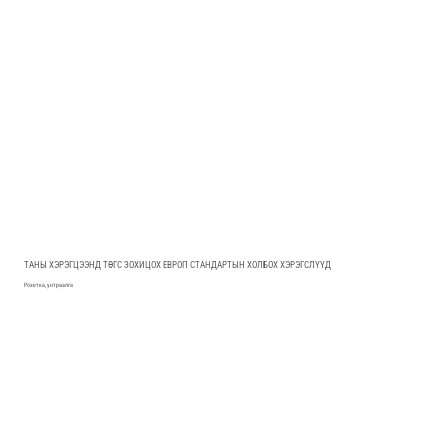
ТАНЫ ХЭРЭГЦЭЭНД ТӨГС ЗОХИЦОХ ЕВРОП СТАНДАРТЫН ХОЛБОХ ХЭРЭГСЛҮҮД
Розетка, унтраалга