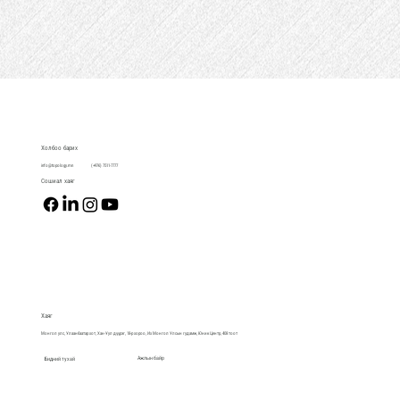
Холбоо барих
info@topology.mn
(+976) 7511-7777
Сошиал хаяг
Хаяг
Монгол улс, Улаанбаатар хот, Хан-Уул дүүрэг, 18-р хороо, Их Монгол Улсын гудамж, Юник Центр, 408 тоот
Ажлын байр
Бидний тухай