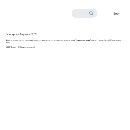
Цэс
Чанартай барилга 2026
Барилгын салбарын өнөөгийн нөхцөл байдал, зах зээлийн удаашрал, төслийн санхүүжилтийн хүндрэлтэй энэ үед
“Хямралын эсрэг хамтдаа”
уриан дор “Чанартай Барилга 2026” аяныг эхлүүлж
байна.
2026.07.10 хүртэл 30-70% хүртэлх хөнгөлөлттэй