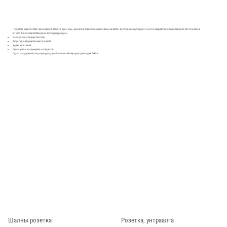
“Чанартай Барилга 2026” аяны хүрээнд барилга, орон сууц, хувь айлд зориулсан цахилгааны чанартай, аюулгүй шийдлүүдийг онцгой хямдралтай нөхцөлөөр санал болгож байна.
BTicino болон Legrand брэндийн бүтээгдэхүүнүүд нь:
Олон улсын стандарт хангасан
Аюулгүй, найдвартай ажиллагаатай
Удаан эдэлгээтэй
Орчин үеийн интерьерийн шийдэлтэй
Одоогоор дараах бүтээгдэхүүнүүдэд тусгай нөхцөлтэйгөөр худалдаалагдаж байна:
Шалны розетка
Розетка, унтраалга