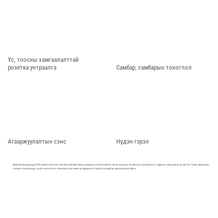
Ус, тоосны хамгаалалттай
розетка унтраалга
Самбар, самбарын тоноглол
Агааржуулалтын сэнс
Нүдэн гэрэл
Дээрх бүтээгдэхүүнүүд 30-70% хүртэлх хөнгөлөлттэй байгаа бөгөөд төсөлд шууд ашиглах боломжтой, бэлэн үлдэгдэлтэй байгаа нь хугацаа болон зардлын хувьд давуу талтай юм. Танай хэрэгцээнд
тохирсон бүтээгдэхүүн, үнийн санал болон техникийн дэлгэрэнгүй мэдээллийг бид боловсруулан хүргэхэд бэлэн байна.