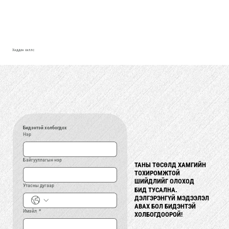
Хидден хиллс
Бидэнтэй холбогдох
Нэр
Байгууллагын нэр
ТАНЫ ТӨСӨЛД ХАМГИЙН
ТАНЫ ТӨСӨЛД ХАМГИЙН
ТОХИРОМЖТОЙ
ТОХИРОМЖТОЙ
ШИЙДЛИЙГ О�ЛОХОД
ШИЙДЛИЙГ ОЛОХОД
Утасны дугаар
БИД ТУСАЛНА.
БИД ТУСАЛНА.
ДЭЛГЭРЭНГҮЙ МЭДЭЭЛЭЛ
ДЭЛГЭРЭНГҮЙ МЭДЭЭЛЭЛ
АВАХ БОЛ БИДЭНТЭЙ
АВАХ БОЛ БИДЭНТЭЙ
Имэйл
*
ХОЛБОГДООРОЙ!
ХОЛБОГДООРОЙ!