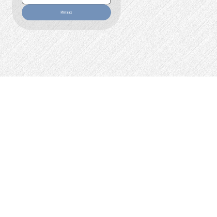
Илгээх