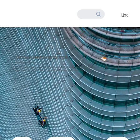
Цэс
Хамтарч ажилласан төслүүд
Бодит шийдэл, бодит үр дүн
Бидний хүргэж буй бүтээгдэхүүн, үйлчилгээ, системүүд хэрхэн бодит байдал дээр ажиллаж, хэрэглэгчдэд үнэ цэнэ бий болгосныг дараах төслүүд харуулж байна. Төслийн
хэрэгжилт бүр нь Топологи ХХК-ийн туршлага, инженерчлэл, найдвартай ажиллагааны тод жишээ юм.