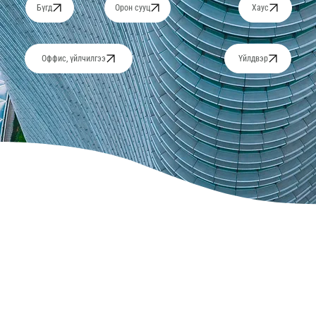
Орон сууц
Хаус
Бүгд
Үйлдвэр
Оффис, үйлчилгээ