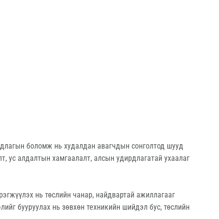
ирдлагын боломж нь худалдан авагчдын сонголтод шууд
лт, ус алдалтын хамгаалалт, алсын удирдлагатай ухаалаг
рэгжүүлэх нь төслийн чанар, найдвартай ажиллагааг
лийг бууруулах нь зөвхөн техникийн шийдэл бус, төслийн