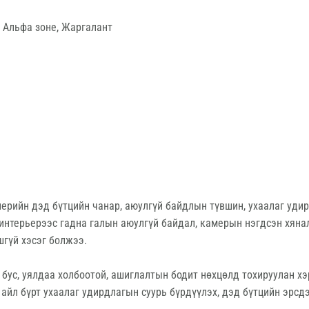
х Альфа зоне, Жаргалант
енерийн дэд бүтцийн чанар, аюулгүй байдлын түвшин, ухаалаг уд
 интерьерээс гадна галын аюулгүй байдал, камерын нэгдсэн хяна
шгүй хэсэг болжээ.
бус, уялдаа холбоотой, ашиглалтын бодит нөхцөлд тохируулан хэ
айл бүрт ухаалаг удирдлагын суурь бүрдүүлэх, дэд бүтцийн эрсдэ