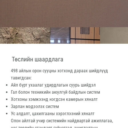
Төслийн шаардлага
498 айлын орон сууцны хотхонд дараах шийдлүүд
тавигдсан:
Айл бүрт ухаалаг удирдлагын суурь шийдэл
Гал болон техникийн аюулгүй байдлын систем
Хотхоны хэмжээнд нэгдсэн камерын хяналт
Зарлан мэдээлэх систем
Ус алдалт, цахилгааны хэрэглээний хяналт
Олон айлтай учир системийн найдвартай ажиллагаа,
нэг төрлийн стандарт гүйцэтгэл, ашиглалтын