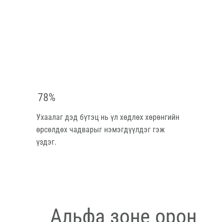
78%
Ухаалаг дэд бүтэц нь үл хөдлөх хөрөнгийн
өрсөлдөх чадварыг нэмэгдүүлдэг гэж
үздэг.
Альфа зоне орон