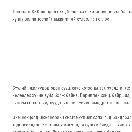
Топологи ХХК нь орон сууц болон хаус хотхоны төсөл боло
хүннү вилла төслийг амжилттай хүлээлгэн өглөө
Сүүлийн жилүүдэд орон сууц, хаус хотхоны зах зээлд инж
нөлөөлөх хүчин зүйл болж байна. Барилгын хийц, байршил,
систем зэрэг шийдлүүд нь орчин үеийн амьдрах орчны сал
Ийм нөхцөлд инженерийн системүүдийг салангид байдлаар 
тодорхойлдог. Хотхоны хэмжээнд аюулгүй байдлыг хангах, 