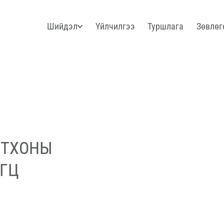
Шийдэл
Үйлчилгээ
Туршлага
Зөвлөг
ОТХОНЫ
ОГЦ