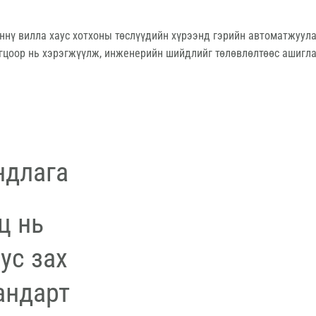
ннү вилла хаус хотхоны төслүүдийн хүрээнд гэрийн автоматжуула
огцоор нь хэрэгжүүлж, инженерийн шийдлийг төлөвлөлтөөс ашигла
ндлага
ц нь
ус зах
андарт