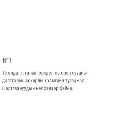
№1
Ус алдалт, галын эрсдэл нь орон сууцны
даатгалын хохирлын хамгийн түгээмэл
шалтгаануудын нэг хэвээр байна.