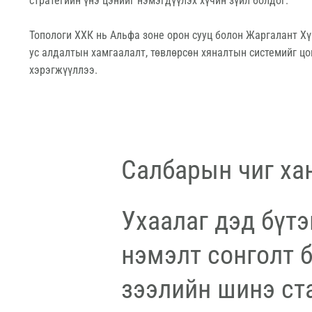
стратегийн үнэ цэнийг нэмэгдүүлэх хүчин зүйл болдог.
Топологи ХХК нь Альфа зоне орон сууц болон Жаргалант Хү
ус алдалтын хамгаалалт, төвлөрсөн хяналтын системийг ц
хэрэгжүүллээ.
Салбарын чиг ха
Ухаалаг дэд бүтэ
нэмэлт сонголт б
зээлийн шинэ ст