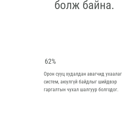
болж байна.
62%
Орон сууц худалдан авагчид ухаалаг
систем, аюулгүй байдлыг шийдвэр
гаргалтын чухал шалгуур болгодог.