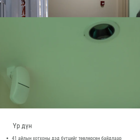
Үр дүн
41 айлын хотхоны дэд бүтцийг төвлөрсөн байдлаар