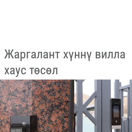
Жаргалант хүннү вилла
хаус төсөл