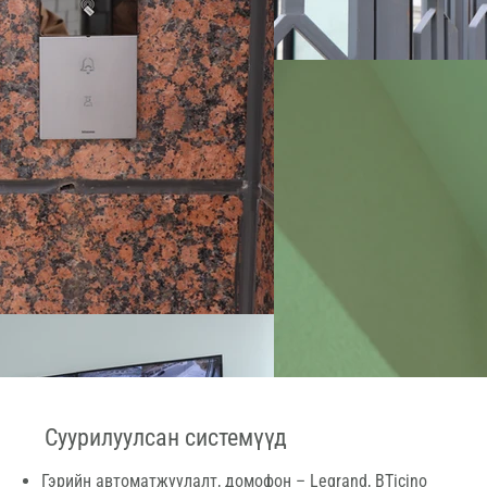
Суурилуулсан системүүд
Гэрийн автоматжуулалт, домофон – Legrand, BTicino