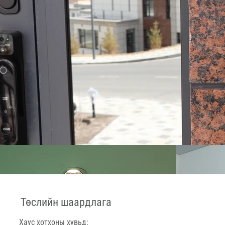
Төслийн шаардлага
Хаус хотхоны хувьд: