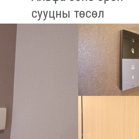
сууцны төсөл