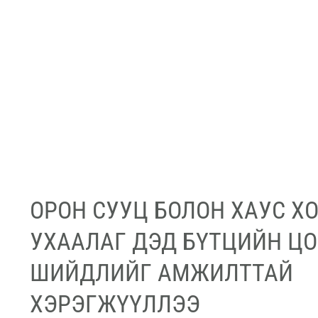
ОРОН СУУЦ БОЛОН ХАУС Х
УХААЛАГ ДЭД БҮТЦИЙН Ц
ШИЙДЛИЙГ АМЖИЛТТАЙ
ХЭРЭГЖҮҮЛЛЭЭ