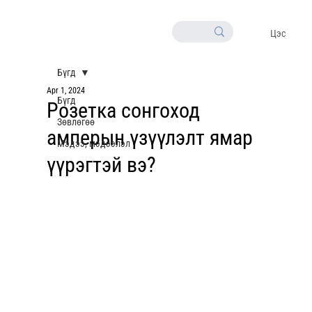
Цэс
Бүгд
Apr 1, 2024
Бүгд
Розетка сонгоход
Зөвлөгөө
амперын үзүүлэлт ямар
Мэдээ, мэдээлэл
үүрэгтэй вэ?