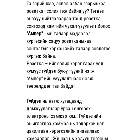
Та гэрийнхээ, эсвэл албан газрынхаа 
розеткаг солих гэж байна уу? Тэгвэл 
энэхүү нийтлэлээрээ танд розетка 
сонгоход хамгийн чухал үзүүлэлт болох 
"Ампер"
 - ын талаар мэдээлэл 
хүргэхийн сацуу розетканыхаа 
сонголтыг хэрхэн хийх талаар зөвлөгөө 
хүргэж байна.
Розетка – ийг солих хэрэг гарах үед 
хүмүүс гүйдэл буюу түүний нэгж 
“Ампер”-ийн үзүүлэлтнээс болж 
төөрөлддөг тал байдаг.
Гүйдэл 
нь нэгж хугацаанд 
дамжуулагчаар урсан өнгөрөх 
электроны хэмжээ юм.  Гүйдэлийн 
ашиглагдах хэмжээ нь тодорхой нэг 
цахилгаан хэрэгсэлийн ачааллаас 
хамаардаг . Жишээ нь халуун тогооны 