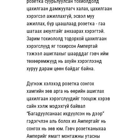
розетка суурьлуулсан тохиолдолд 
цахилгаан дамжуулагч халах, цахилгаан 
хэрэгсэл ажиллахгүй, эсвэл муу 
ажиллах, бүр цаашлаад розетка - гаа 
шатаах аюултайг анхаарах хэрэгтэй. 
Зарим тохиололд тодорхой цахилгаан 
хэрэгслүүд яг тохирсон Ампертай 
тэжээл ашиглахыг шаарддаг гэвч ийм 
төхөөрөмжүүд нь ахуйн хэрэглээнд 
хуруу дарам цөөн байдаг байна.
Дүгнэж хэлэхэд розетка сонгох 
хамгийн зөв арга нь өөрийн ашиглах 
цахилгаан хэрэгслүүдийг тооцож хэрэв 
сайн хэлж мэдэхгүй байвал 
“Багадуулсанаас ихдүүлсэн нь дээр” 
гэдэгчлэн аль болох их Ампертайг нь 
сонгох нь зөв юм. Гэвч розетканыхаа 
Амперийг ямагт монтажны утасны 