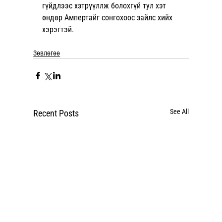
гүйдлээс хэтрүүллж болохгүй тул хэт 
өндөр Ампертайг сонгохоос зайлс хийх 
хэрэгтэй.
Зөвлөгөө
See All
Recent Posts