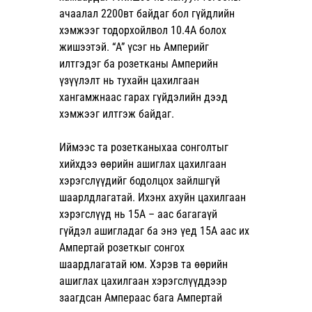
ачаалал 2200вт байдаг бол гүйдлийн 
хэмжээг тодорхойлвол 10.4A болох 
жишээтэй. “A” үсэг нь Амперийг 
илтгэдэг ба розетканы Амперийн 
үзүүлэлт нь тухайн цахилгаан 
хангамжнаас гарах гүйдэлийн дээд 
хэмжээг илтгэж байдаг.
Иймээс та розетканыхаа сонголтыг 
хийхдээ өөрийн ашиглах цахилгаан 
хэрэгслүүдийг бодолцох зайлшгүй 
шаарлдлагатай. Ихэнх ахуйн цахилгаан 
хэрэгслүүд нь 15А – аас багагаүй 
гүйдэл ашигладаг ба энэ үед 15А аас их 
Ампертай розеткыг сонгох 
шаардлагатай юм. Хэрэв та өөрийн 
ашиглах цахилгаан хэрэгслүүддээр 
заагдсан Ампераас бага Ампертай 