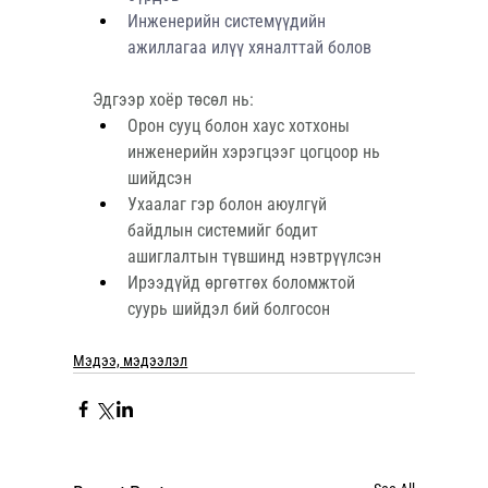
Инженерийн системүүдийн 
ажиллагаа илүү хяналттай болов
Эдгээр хоёр төсөл нь:
Орон сууц болон хаус хотхоны 
инженерийн хэрэгцээг цогцоор нь 
шийдсэн
Ухаалаг гэр болон аюулгүй 
байдлын системийг бодит 
ашиглалтын түвшинд нэвтрүүлсэн
Ирээдүйд өргөтгөх боломжтой 
суурь шийдэл бий болгосон
Мэдээ, мэдээлэл