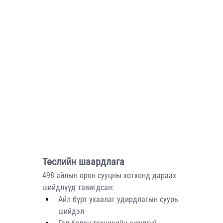
Төслийн шаардлага
498 айлын орон сууцны хотхонд дараах 
шийдлүүд тавигдсан:
Айл бүрт ухаалаг удирдлагын суурь 
шийдэл