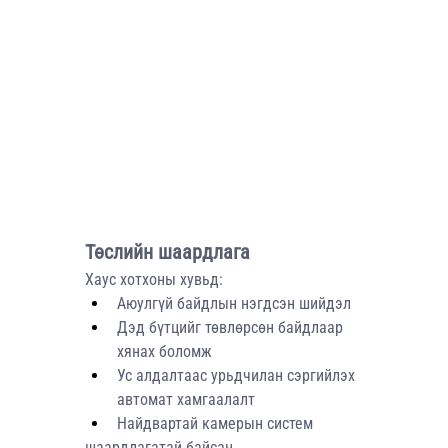
Төслийн шаардлага
Хаус хотхоны хувьд:
Аюулгүй байдлын нэгдсэн шийдэл
Дэд бүтцийг төвлөрсөн байдлаар 
хянах боломж
Ус алдалтаас урьдчилан сэргийлэх 
автомат хамгаалалт
Найдвартай камерын систем
шаардлагатай байсан.