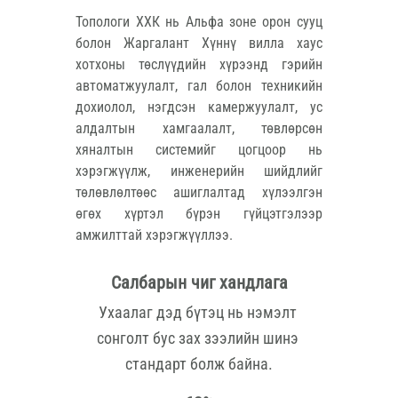
Топологи ХХК нь Альфа зоне орон сууц 
болон Жаргалант Хүннү вилла хаус 
хотхоны төслүүдийн хүрээнд гэрийн 
автоматжуулалт, гал болон техникийн 
дохиолол, нэгдсэн камержуулалт, ус 
алдалтын хамгаалалт, төвлөрсөн 
хяналтын системийг цогцоор нь 
хэрэгжүүлж, инженерийн шийдлийг 
төлөвлөлтөөс ашиглалтад хүлээлгэн 
өгөх хүртэл бүрэн гүйцэтгэлээр 
амжилттай хэрэгжүүллээ.
Салбарын чиг хандлага
Ухаалаг дэд бүтэц нь нэмэлт 
сонголт бус зах зээлийн шинэ 
стандарт болж байна.