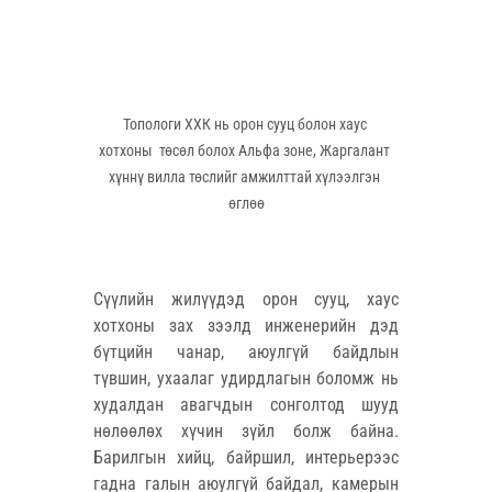
Топологи ХХК нь орон сууц болон хаус 
хотхоны  төсөл болох Альфа зоне, Жаргалант 
хүннү вилла төслийг амжилттай хүлээлгэн 
өглөө
Сүүлийн жилүүдэд орон сууц, хаус 
хотхоны зах зээлд инженерийн дэд 
бүтцийн чанар, аюулгүй байдлын 
түвшин, ухаалаг удирдлагын боломж нь 
худалдан авагчдын сонголтод шууд 
нөлөөлөх хүчин зүйл болж байна. 
Барилгын хийц, байршил, интерьерээс 
гадна галын аюулгүй байдал, камерын 