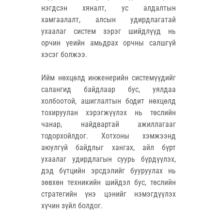
нэгдсэн хяналт, ус алдалтын 
хамгаалалт, алсын удирдлагатай 
ухаалаг систем зэрэг шийдлүүд нь 
орчин үеийн амьдрах орчны салшгүй 
хэсэг болжээ.
Ийм нөхцөлд инженерийн системүүдийг 
салангид байдлаар бус, уялдаа 
холбоотой, ашиглалтын бодит нөхцөлд 
тохируулан хэрэгжүүлэх нь төслийн 
чанар, найдвартай ажиллагааг 
тодорхойлдог. Хотхоны хэмжээнд 
аюулгүй байдлыг хангах, айл бүрт 
ухаалаг удирдлагын суурь бүрдүүлэх, 
дэд бүтцийн эрсдэлийг бууруулах нь 
зөвхөн техникийн шийдэл бус, төслийн 
стратегийн үнэ цэнийг нэмэгдүүлэх 
хүчин зүйл болдог.