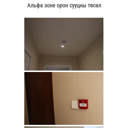
Альфа зоне орон сууцны төсөл