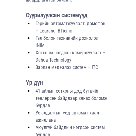
Суурилуулсан системүүд
Гэрийн автоматжуулалт, домофон 
– Legrand, BTicino
Гал болон техникийн дохиолол – 
INIM
Хотхоны нэгдсэн камержуулалт – 
Dahua Technology
Зарлан мэдээлэх систем – ITC
Үр дүн
41 айлын хотхоны дэд бүтцийг 
төвлөрсөн байдлаар хянах боломж 
бүрдэв
Ус алдалтын үед автомат хаалт 
ажиллана
Аюулгүй байдлын нэгдсэн систем 
бүрдэв