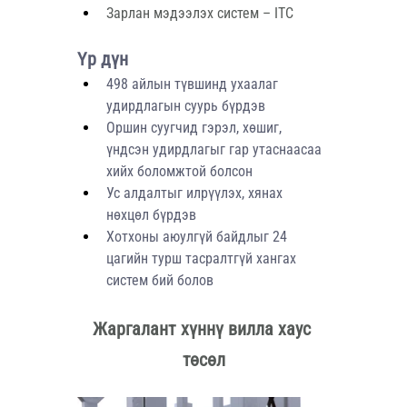
Зарлан мэдээлэх систем – ITC
Үр дүн
498 айлын түвшинд ухаалаг 
удирдлагын суурь бүрдэв
Оршин суугчид гэрэл, хөшиг, 
үндсэн удирдлагыг гар утаснаасаа 
хийх боломжтой болсон
Ус алдалтыг илрүүлэх, хянах 
нөхцөл бүрдэв
Хотхоны аюулгүй байдлыг 24 
цагийн турш тасралтгүй хангах 
систем бий болов
Жаргалант хүннү вилла хаус 
төсөл