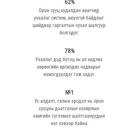
62%
Орон сууц худалдан авагчид 
ухаалаг систем, аюулгүй байдлыг 
шийдвэр гаргалтын чухал шалгуур 
болгодог.
78%
Ухаалаг дэд бүтэц нь үл хөдлөх 
хөрөнгийн өрсөлдөх чадварыг 
нэмэгдүүлдэг гэж үздэг.
№1
Ус алдалт, галын эрсдэл нь орон 
сууцны даатгалын хохирлын 
хамгийн түгээмэл шалтгаануудын 
нэг хэвээр байна.