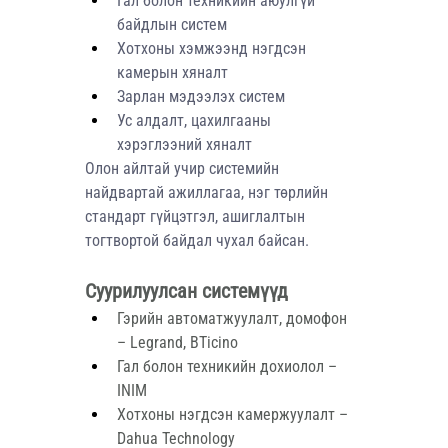
Гал болон техникийн аюулгүй 
байдлын систем
Хотхоны хэмжээнд нэгдсэн 
камерын хяналт
Зарлан мэдээлэх систем
Ус алдалт, цахилгааны 
хэрэглээний хяналт
Олон айлтай учир системийн 
найдвартай ажиллагаа, нэг төрлийн 
стандарт гүйцэтгэл, ашиглалтын 
тогтвортой байдал чухал байсан.
Суурилуулсан системүүд
Гэрийн автоматжуулалт, домофон 
– Legrand, BTicino
Гал болон техникийн дохиолол – 
INIM
Хотхоны нэгдсэн камержуулалт – 
Dahua Technology