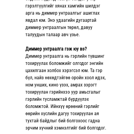
гэрэлтүүлгийг хянах хамгийн шилдэг 
арга нь диммер унтраалгыг ашиглах 
явдал юм. Энэ удаагийн дугаартай 
диммер унтраалгын төрөл, давуу 
талуудын талаар авч үзье.  
Диммер унтраалга гэж юу вэ?
Диммер унтраалга нь гэрлийн түвшинг 
тохируулах боломжийг олгодог энгийн 
цахилгаан холбох хэрэгсэл юм. Та гэр 
бүл, найз нөхөдтэйгөө оройн хоол идэх, 
ном унших, кино үзэх, амрах зэрэгт 
тохируулан гэрийнхээ уур амьсгалыг 
гэрлийн тусламжтай бүрдүүлэх 
боломжтой. Ийнхүү өрөөний гэрлийг 
өөрийн хүслийн дагуу тохируулан ая 
тухтай байдлыг бий болгохоос гадна 
эрчим хүчний хэмнэлтийг бий болгодог.