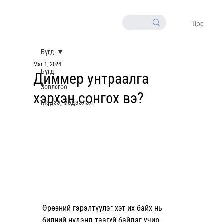
Цэс
Бүгд
Mar 1, 2024
Бүгд
Диммер унтраалга
Зөвлөгөө
хэрхэн сонгох вэ?
Мэдээ, мэдээлэл
Өрөөний гэрэлтүүлэг хэт их байх нь 
бидний нүдэнд таагүй байдаг учир 