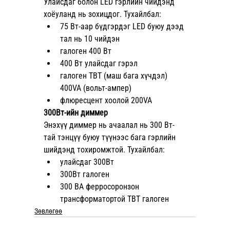
Улайсдаг болон LED гэрлийн чийдэнд 
хоёуланд нь зохицдог. Тухайлбал:
75 Вт-аар бүдгэрдэг LED буюу дээд 
тал нь 10 чийдэн
галоген 400 Вт
400 Вт улайсдаг гэрэл
галоген TBT (маш бага хүчдэл) 
400VA (вольт-ампер)
флюресцент хоолой 200VA
300Вт-ийн диммер
Энэхүү диммер нь ачаалал нь 300 Вт-
тай тэнцүү буюу түүнээс бага гэрлийн 
шийдэнд тохиромжтой. Тухайлбал:
улайсдаг 300Вт
300Вт галоген
300 ВА ферросоронзон 
трансформатортой TBT галоген
Зөвлөгөө