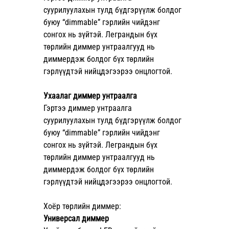
суурилуулахын тулд бүдгэрүүлж болдог 
буюу “dimmable” гэрлийн чийдэнг 
сонгох нь зүйтэй. Леграндын бүх 
төрлийн диммер унтраалгууд нь 
диммердэж болдог бүх төрлийн 
гэрлүүдтэй нийцдэгээрээ онцлогтой.
Ухаалаг диммер унтраалга
Гэртээ диммер унтраалга 
суурилуулахын тулд бүдгэрүүлж болдог 
буюу “dimmable” гэрлийн чийдэнг 
сонгох нь зүйтэй. Леграндын бүх 
төрлийн диммер унтраалгууд нь 
диммердэж болдог бүх төрлийн 
гэрлүүдтэй нийцдэгээрээ онцлогтой.
Хоёр төрлийн диммер:
Универсал диммер