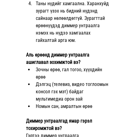
Таны нүдийг хамгаална. Харанхуйд 
зурагт үзэх нь бидний нүдэнд 
сайнаар нөлөөлдөггүй. Зурагттай 
өрөөнүүдэд диммер унтраалга 
нэмэх нь нүдээ хамгаалах 
гайхалтай арга юм. 
Аль өрөөнд диммер унтраалга 
ашиглавал зохимжтой вэ?
Зочны өрөө, гал тогоо, хүүхдийн 
өрөө
Дэлгэц (телевиз, видео тоглоомын 
консол гэх мэт) байдаг 
мультимедиа орон зай
Номын сан, амралтын өрөө
Диммер унтраалгад ямар гэрэл 
тохиромжтой вэ?
Гэртээ диммер унтраалга 