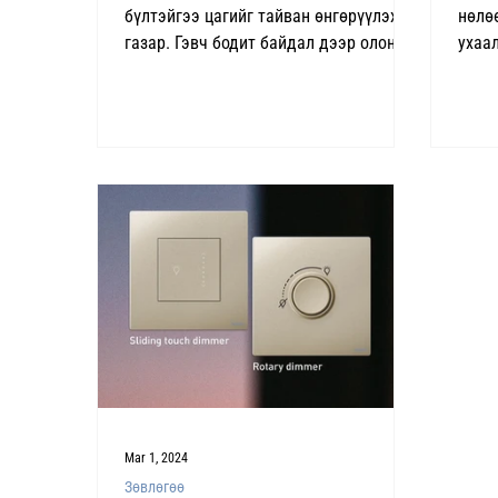
бүлтэйгээ цагийг тайван өнгөрүүлэх
нөлө
газар. Гэвч бодит байдал дээр олон
ухаа
хүн зуслангаа эзэнгүй орхих бүртээ
гэрэл
"хаалгаа түгжсэн билүү?", "халаалтаа
ажил
унтраасан уу?", "ус алдаж байгаа юм
хэрх
биш биз?" гэх мэт олон зүйлд санаа
харц
зовдог. Өвлийн улиралд хоолой
вэ? У
хөлдөх, цахилгааны доголдол үүсэх,
төрөл
эсвэл байшин удаан хугацаанд
хоор
эзэнгүй байх зэрэг эрсдэлүүд ч
төхө
цөөнгүй тохиолддог. Харин Smart
орчи
Home буюу ухаалаг байшингийн
тусл
технологи эдгээр асуудлыг нэг дор
Унтр
шийдэх боломжи
Mar 1, 2024
Зөвлөгөө