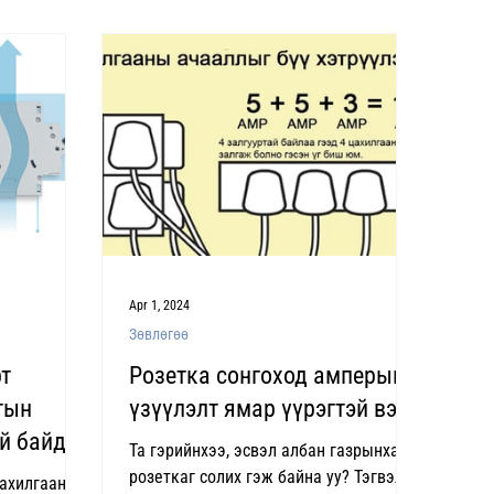
Apr 1, 2024
Зөвлөгөө
т
Розетка сонгоход амперын
тын
үзүүлэлт ямар үүрэгтэй вэ?
й байдаг
Та гэрийнхээ, эсвэл албан газрынхаа
розеткаг солих гэж байна уу? Тэгвэл
цахилгаан