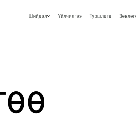
Шийдэл
Үйлчилгээ
Туршлага
Зөвлөг
гөө