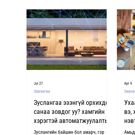
Jul 27
Apr 9
Зөвлөгөө
Зөвлө
Зуслангаа эзэнгүй орхихдоо
Уха
санаа зовдог уу? хамгийн
вэ,
хэрэгтэй автоматжуулалтын
нэв
шийдлүүд
Зуслангийн байшин бол амарч, гэр
Амьд