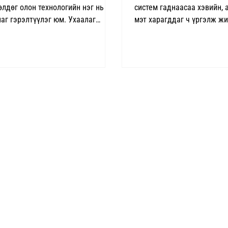
өлдөг олон технологийн нэг нь
систем гаднаасаа хэвийн, 
лаг гэрэлтүүлэг юм. Ухаалаг
мэт харагддаг ч үргэлж ж
түүлэг гэж юу болох, хэрхэн
дагуулж байдаг. Хэт ачаал
ладаг болон өөрийн гэртээ
холболт, хүчдэлийн огцом 
эн нэвтрүүлэх талаар хамтдаа
гээд л. Тиймээс эдгээр эр
гаая. Ухаалаг гэрэлтүүлэг гэж юу
гарахаас өмнө цахилгаан 
хаалаг гэрэлтүүлэг гэдэг нь
бүрд хүмүүс, барилга, цах
 бүрийн технологийг нэгтгэн,
төхөөрөмжүүдийн аюулгүй
ондоо холбогдсон
хангах үүрэгтэй хамгаала
өрөмжүүдийн сүлжээ үүсгэдэг
төхөөрөмжүүд суурилуулах
н үеийн шийдэл юм. Үүний
шаардлагатай. Доорх 6 үн
амжтайгаар гэрийн гэрэлтүүлгийг:
төхөөрөмж цахилгаан суур
аалгаар Гар утасны апп-аар Дуу
хамгаалахад хэрэглэгддэг.
хоолойгоор хялбар бөгөөд б
унтраалга (Isolat