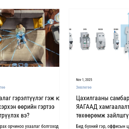
Nov 1, 2025
гөө
Зөвлөгөө
алаг гэрэлтүүлэг гэж юу
Цахилгааны самбар
 хэрхэн өөрийн гэртээ
ЯАГААД хамгаалал
трүүлэх вэ?
төхөөрөмж зайлшгү
вэ?
рах орчиноо ухаалаг болгоход
Бид бүхний гэр, оффисын 