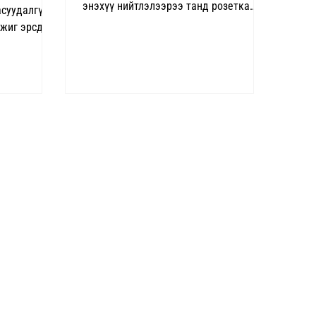
энэхүү нийтлэлээрээ танд розетка
асуудалгүй
сонгоход хамгийн чухал үзүүлэлт
ижиг эрсдэл
болох "Ампер" - ын талаар мэдээлэл
ал, богино
хүргэхийн сацуу розетканыхаа
савлагаа
сонголтыг хэрхэн хийх талаар
сдэл
зөвлөгөө хүргэж байна. Розетка – ийг
суурилуулалт
солих хэрэг гарах үед хүмүүс гүйдэл
илгааны
буюу түүний нэгж “Ампер”-ийн
 байдлыг
үзүүлэлтнээс болж төөрөлддөг тал
лтын
байдаг. Гүйдэл нь нэгж хугацаанд
дамжуулагчаар урсан өнгөрөх
дсэн
электроны хэмжээ юм. Гүйдэлийн
илуулалтыг
ашиглагдах хэмжээ нь
 1. Ерөнхий