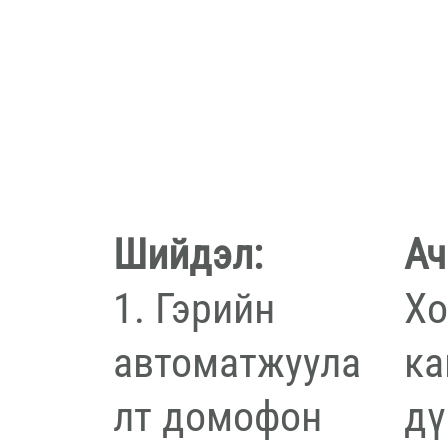
Ач
Шийдэл:
Хо
1. Гэрийн
ка
автоматжуула
дү
лт домофон