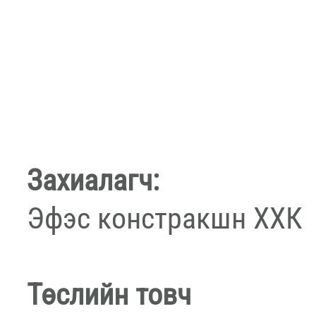
Захиалагч:
Эфэс констракшн ХХК
Төслийн товч