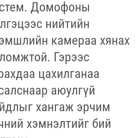
стем. Домофоны
лгэцээс нийтийн
эмшлийн камераа хянах
ломжтой. Гэрээс
рахдаа цахилганаа
салснаар аюулгүй
йдлыг хангаж эрчим
чний хэмнэлтийг бий