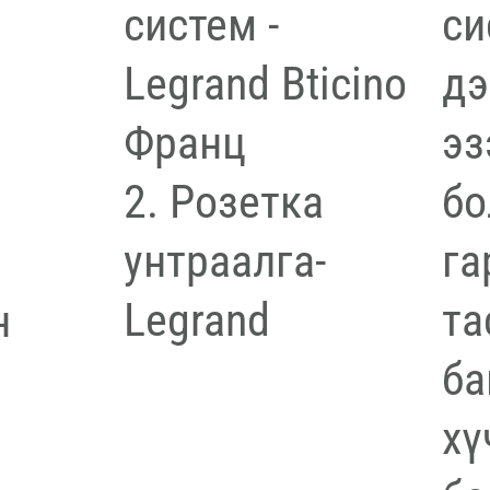
си
систем -
дэ
Legrand Bticino
эз
Франц
бо
2. Розетка
га
унтраалга-
та
Legrand
н
ба
хү