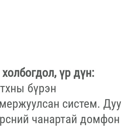
 холбогдол, үр дүн:
тхны бүрэн
мержуулсан систем. Дуу
рсний чанартай домфон