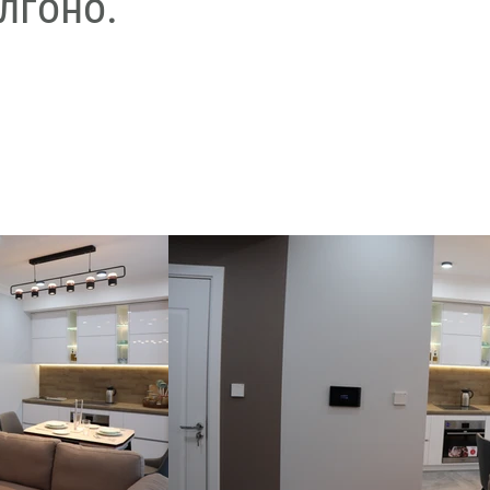
лгоно.