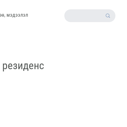
өө, мэдээлэл
 резиденс