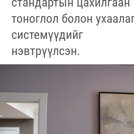
стандартын цахилгаан
тоноглол болон ухаала
системүүдийг
нэвтрүүлсэн.