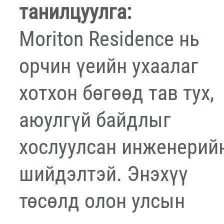
танилцуулга:
Moriton Residence нь
орчин үеийн ухаалаг
хотхон бөгөөд тав тух,
аюулгүй байдлыг
хослуулсан инженерий
шийдэлтэй. Энэхүү
төсөлд олон улсын