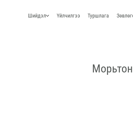
Шийдэл
Үйлчилгээ
Туршлага
Зөвлөг
Морьтон