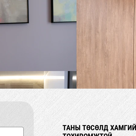
ТАНЫ ТӨСӨЛД ХАМГИ
ТАНЫ ТӨСӨЛД ХАМГИ