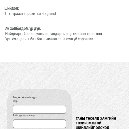
Шийдэл:
1. Унтраалга, розетка -Legrand
Ач холбогдол, үр дүн:
Найдвартай, олон улсын стандартын цахилгаан тоноглол
Урт хугацааны бат бөх ажиллагаа, аюулгүй хэрэглээ
Бидэнтэй холбогдох
Нэр
Байгууллагын нэр
ТАНЫ ТӨСӨЛД ХАМГИЙН
ТАНЫ ТӨСӨЛД ХАМГИЙН
ТОХИРОМЖТОЙ
ТОХИРОМЖТОЙ
ШИЙДЛИЙГ О�ЛОХОД
ШИЙДЛИЙГ ОЛОХОД