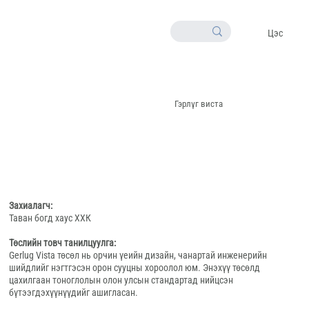
Цэс
Гэрлүг виста
Захиалагч:
Таван богд хаус ХХК
Төслийн товч танилцуулга:
Gerlug Vista төсөл нь орчин үеийн дизайн, чанартай инженерийн
шийдлийг нэгтгэсэн орон сууцны хороолол юм. Энэхүү төсөлд
цахилгаан тоноглолын олон улсын стандартад нийцсэн
бүтээгдэхүүнүүдийг ашигласан.