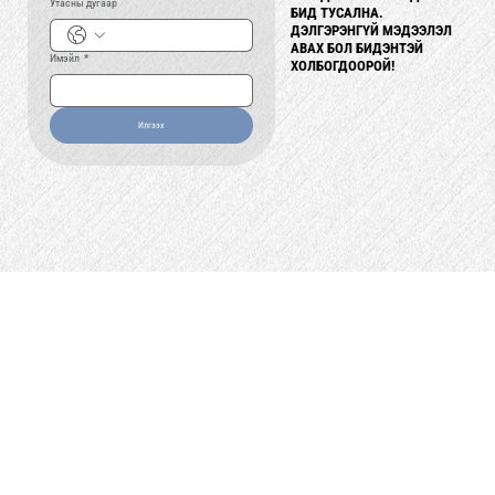
Утасны дугаар
БИД ТУСАЛНА.
БИД ТУСАЛНА.
ДЭЛГЭРЭНГҮЙ МЭДЭЭЛЭЛ
ДЭЛГЭРЭНГҮЙ МЭДЭЭЛЭЛ
АВАХ БОЛ БИДЭНТЭЙ
АВАХ БОЛ БИДЭНТЭЙ
Имэйл
*
ХОЛБОГДООРОЙ!
ХОЛБОГДООРОЙ!
Илгээх