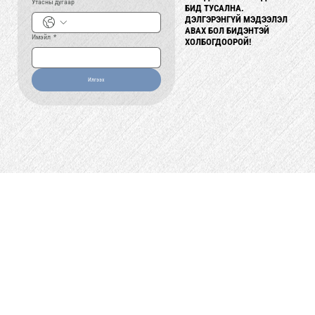
Утасны дугаар
БИД ТУСАЛНА.
БИД ТУСАЛНА.
ДЭЛГЭРЭНГҮЙ МЭДЭЭЛЭЛ
ДЭЛГЭРЭНГҮЙ МЭДЭЭЛЭЛ
АВАХ БОЛ БИДЭНТЭЙ
АВАХ БОЛ БИДЭНТЭЙ
Имэйл
*
ХОЛБОГДООРОЙ!
ХОЛБОГДООРОЙ!
Илгээх