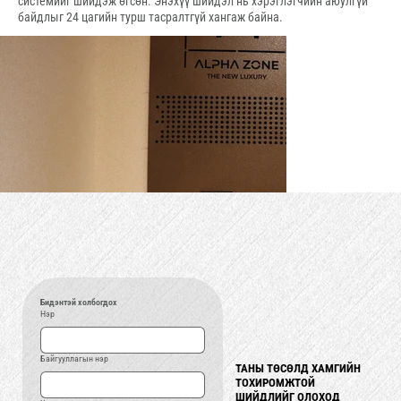
системийг шийдэж өгсөн. Энэхүү шийдэл нь хэрэглэгчийн аюулгүй
байдлыг 24 цагийн турш тасралтгүй хангаж байна.
Бидэнтэй холбогдох
Нэр
Байгууллагын нэр
ТАНЫ ТӨСӨЛД ХАМГИЙН
ТАНЫ ТӨСӨЛД ХАМГИЙН
ТОХИРОМЖТОЙ
ТОХИРОМЖТОЙ
ШИЙДЛИЙГ ОЛОХОД
ШИЙДЛИЙГ ОЛОХОД