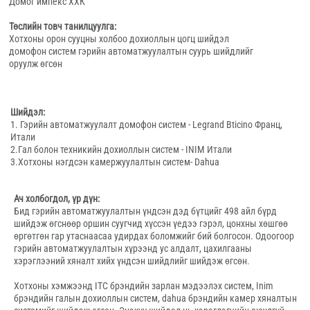
Домог импекс ХХК
Төслийн товч танилцуулга:
Хотхоны орон сууцны холбоо дохиоллын цогц шийдэл
домофон систем гэрийн автоматжуулалтын суурь шийдлийг
оруулж өгсөн
Шийдэл:
1. Гэрийн автоматжуулалт домофон систем - Legrand Bticino Франц,
Итали
2.Гал болон техникийн дохиоллын систем - INIM Итали
3.Хотхоны нэгдсэн камержуулалтын систем- Dahua
Ач холбогдол, үр дүн:
Бид гэрийн автоматжуулалтын үндсэн дэд бүтцийг 498 айл бүрд
шийдэж өгснөөр оршин суугчид хүссэн үедээ гэрэл, цонхны хөшгөө
өргөтгөн гар утаснаасаа удирдах боломжийг бий болгосон. Одоогоор
гэрийн автоматжуулалтын хүрээнд ус алдалт, цахилгааны
хэрэглээний хяналт хийх үндсэн шийдлийг шийдэж өгсөн.
Хотхоны хэмжээнд ITC брэндийн зарлан мэдээлэх систем, Inim
брэндийн галын дохиоллын систем, dahua брэндийн камер хяналтын